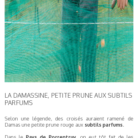
LA DAMASSINE, PETITE PRUNE AUX SUBTILS
PARFUMS
Selon une légende, des croisés auraient ramené de
Damas une petite prune rouge aux
subtils parfums
.
Dans le
Pays de Porrentruy
, on eut tôt fait de les