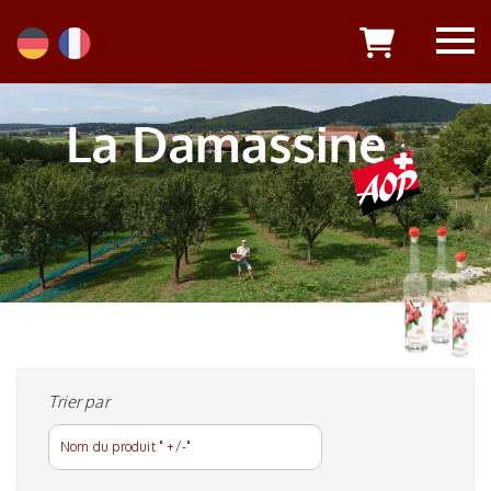
Trier par
Nom du produit " +/-"